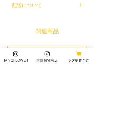
特定商取引法に基づく表記について
ょう。また、商品のセールスポイン
配送について
記入する欄です。ここに購入者が購
トを入力して、購入者の興味を引き
入後にどのように返品、交換、また
つけましょう。
商品の配送ポリシーについて記入す
返金できるかを詳しく示しましょ
る欄です。ここに商品の配送につい
う。手続きを明確に示すことでショ
て詳しく示しましょう。実際に不着
関連商品
ップと購入者の信頼関係を築くこと
が起こった際などの手続きに関して
ができます。
も詳しく示すことで、ショップの信
頼度を高めることができます。
人気アイテム
TAIYOFLOWER
太陽敷物商店
ラグ制作予約